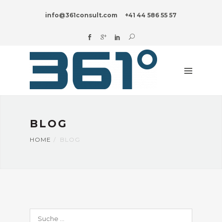
HOME
info@361consult.com
+41 44 586 55 57
DIGITAL?
UNTERNEHMENSBERATUNG
BRANCHEN
INNOVATION
BLOG
BLOG
ÜBER
UNS
HOME
BLOG
Suche