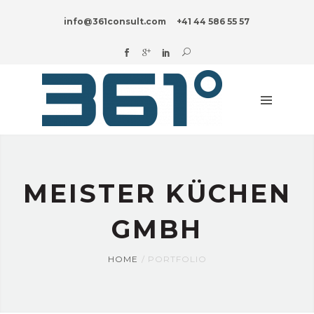
HOME
info@361consult.com
+41 44 586 55 57
DIGITAL?
ADVISORY
SERVICES
INDUSTRIES
INNOVATION
BLOG
MEISTER KÜCHEN
ABOUT
US
GMBH
HOME
PORTFOLIO