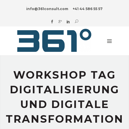
HOME
info@361consult.com
+41 44 586 55 57
DIGITAL?
ADVISORY
SERVICES
INDUSTRIES
INNOVATION
BLOG
WORKSHOP TAG
ABOUT
US
DIGITALISIERUNG
UND DIGITALE
TRANSFORMATION