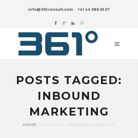
HOME
info@361consult.com
+41 44 586 55 57
DIGITAL?
UNTERNEHMENSBERATUNG
BRANCHEN
INNOVATION
BLOG
POSTS TAGGED:
ÜBER
UNS
INBOUND
MARKETING
HOME
POSTS TAG: INBOUND MARKETING