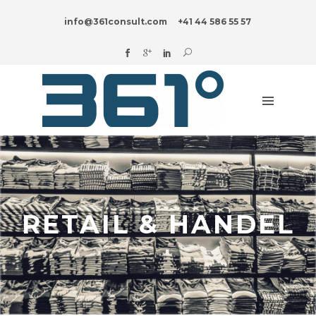
HOME
info@361consult.com
+41 44 586 55 57
DIGITAL?
UNTERNEHMENSBERATUNG
BRANCHEN
INNOVATION
BLOG
ÜBER
UNS
RETAIL & HANDEL