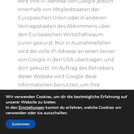
wird Ihre IP-Adresse von Google jedoch
innerhalb von Mitgliedstaaten der
Europäischen Union oder in anderen
Vertragsstaaten des Abkommens über
den Europäischen Wirtschaftsraum
zuvor gekürzt. Nur in Ausnahmefällen
wird die volle IP-Adresse an einen Server
von Google in den USA übertragen und
dort gekürzt. Im Auftrag des Betreibers
dieser Website wird Google diese
Informationen benutzen, um Ihre
Nutzung der Webseite auszuwerten,
Wir verwenden Cookies, um dir die bestmögliche Erfahrung auf
um Reports über die
unserer Website zu bieten.
In den
Einstellungen
kannst du erfahren, welche Cookies wir
Webseitenaktivitäten
verwenden oder sie ausschalten.
zusammenzustellen und um weitere
Zustimmen
mit der Websitenutzung und der