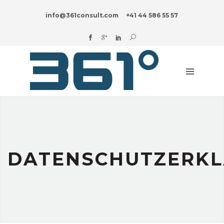
HOME
info@361consult.com
+41 44 586 55 57
DIGITAL?
UNTERNEHMENSBERATUNG
BRANCHEN
INNOVATION
BLOG
ÜBER
UNS
DATENSCHUTZERK