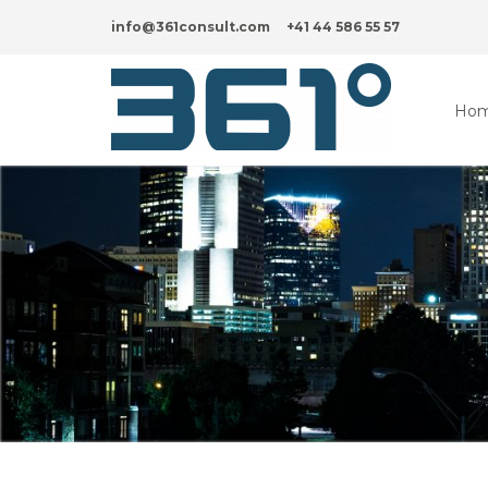
info@361consult.com
+41 44 586 55 57
Ho