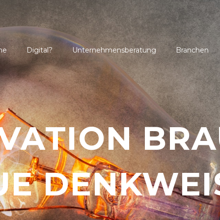
me
Digital?
Unternehmensberatung
Branchen
VATION BR
UE DENKWEI