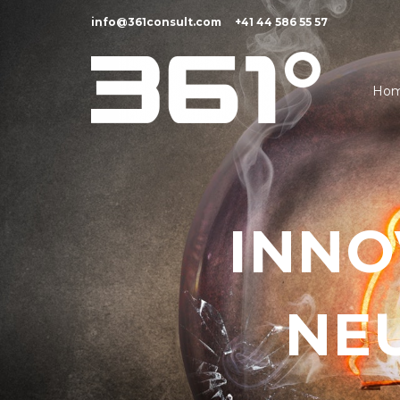
info@361consult.com
+41 44 586 55 57
Ho
INNO
NE