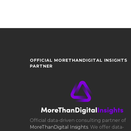
OFFICIAL MORETHANDIGITAL INSIGHTS
PARTNER
Official data-driven consulting partner of
MoreThanDigital Insights
. We offer data-