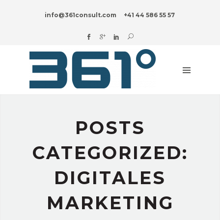
HOME
info@361consult.com
+41 44 586 55 57
DIGITAL?
UNTERNEHMENSBERATUNG
BRANCHEN
INNOVATION
BLOG
POSTS
ÜBER
UNS
CATEGORIZED:
DIGITALES
MARKETING