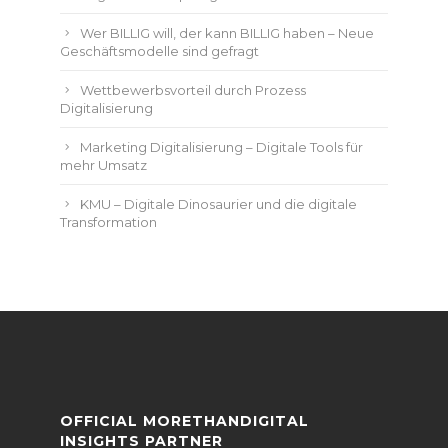
Wer BILLIG will, der kann BILLIG haben – Neue
Geschäftsmodelle sind gefragt
Wettbewerbsvorteil durch Prozess
Digitalisierung
Marketing Digitalisierung – Digitale Tools für
mehr Umsatz
KMU – Digitale Dinosaurier und die digitale
Transformation
OFFICIAL MORETHANDIGITAL
INSIGHTS PARTNER