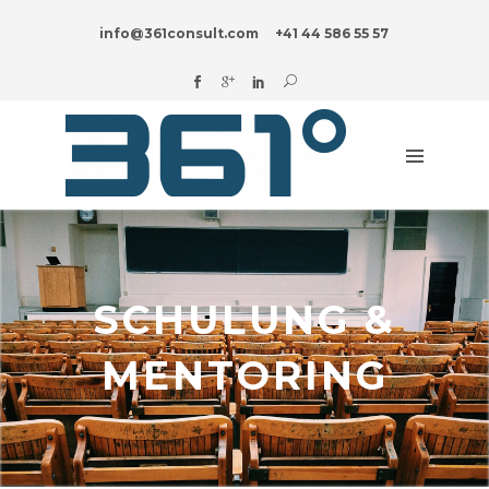
HOME
info@361consult.com
+41 44 586 55 57
DIGITAL?
UNTERNEHMENSBERATUNG
BRANCHEN
INNOVATION
BLOG
ÜBER
UNS
SCHULUNG &
MENTORING