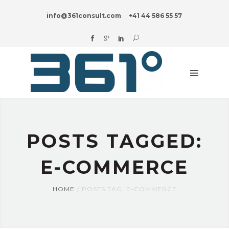
HOME
info@361consult.com
+41 44 586 55 57
DIGITAL?
UNTERNEHMENSBERATUNG
BRANCHEN
INNOVATION
BLOG
ÜBER
POSTS TAGGED:
UNS
E-COMMERCE
HOME
POSTS TAG: E-COMMERCE