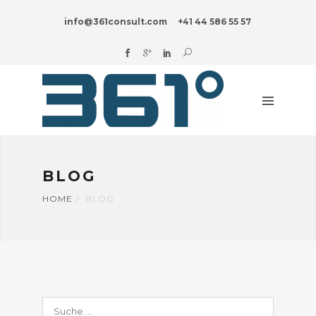
HOME
info@361consult.com
+41 44 586 55 57
DIGITAL?
UNTERNEHMENSBERATUNG
BRANCHEN
INNOVATION
BLOG
BLOG
ÜBER
UNS
HOME
BLOG
Suche