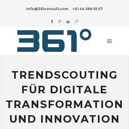
HOME
info@361consult.com
+41 44 586 55 57
DIGITAL?
UNTERNEHMENSBERATUNG
BRANCHEN
INNOVATION
BLOG
TRENDSCOUTING
ÜBER
UNS
FÜR DIGITALE
TRANSFORMATION
UND INNOVATION