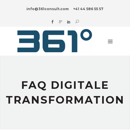
HOME
info@361consult.com
+41 44 586 55 57
DIGITAL?
UNTERNEHMENSBERATUNG
BRANCHEN
INNOVATION
BLOG
ÜBER
UNS
FAQ DIGITALE
TRANSFORMATION