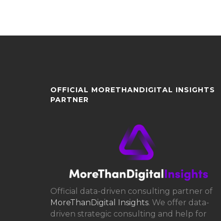
OFFICIAL MORETHANDIGITAL INSIGHTS
PARTNER
Official data-driven consulting partner of
MoreThanDigital Insights
. We offer data-
driven strategic consulting and help for