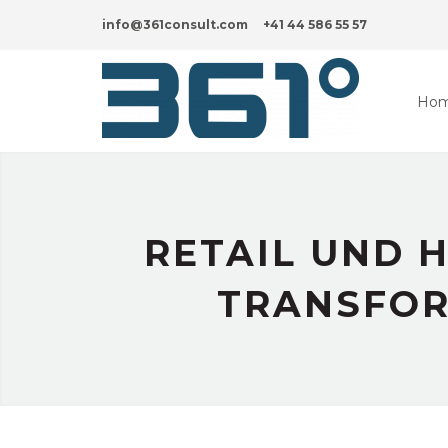
info@361consult.com
+41 44 586 55 57
Ho
RETAIL UND 
TRANSFOR